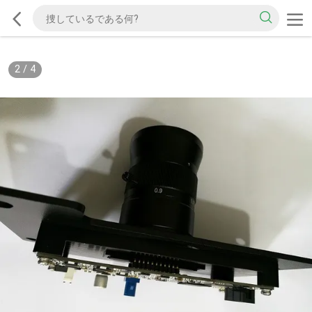
2
/
4