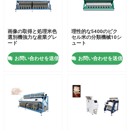
製品
画像の取得と処理米色
理性的な5400のピク
米色の選別機
選別機強力な産業グレ
セル米の分類機械10シ
ード
ュート
穀物色の選別機
お問い合わせを送信
お問い合わせを送信
ムギ色の選別機
カシュー色の選別機
ピーナツ色の選別機
コーヒー豆は選別機を着色する