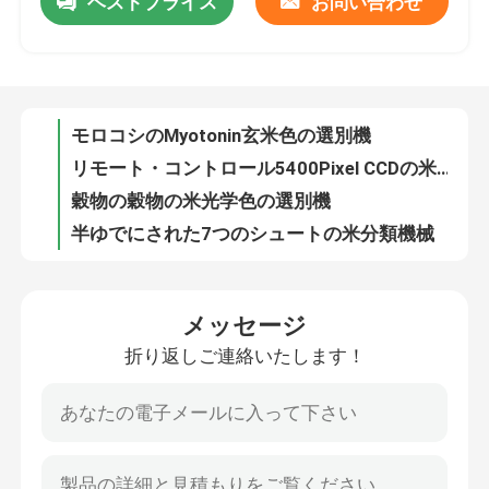
ベストプライス
お問い合わせ
モロコシのMyotonin玄米色の選別機
リモート・コントロール5400Pixel CCDの米色の選別機
工場旅行
穀物の穀物の米光学色の選別機
半ゆでにされた7つのシュートの米分類機械
品質管理
ブラウンの粘着性があるキビのための自動米色の選別機機械
すべてのLEDランプ制御2.4 kwの米色の選別機AI
私達に連絡しなさい
256のチャネルのキビの自動色の分類機械
栄光8の5Kカメラ色の選別機機械
装置を分類する512のチャネルDalの製造所の米色
ニュース
320のチャネルのセリウムの餅米色の選別機
メッセージ
キビの玄米のMyotonin CCDの自動色の分類機械
引用を要求しなさい
折り返しご連絡いたします！
米の分離実時間遠隔CCDのイメージ色の選別機機械
Ai Contolシステムが付いている光学Ccdの米色の選別機
米色の選別機
農業の半ゆでにされた長粒の米色の選別機装置
自動的に小型米色の選別機機械
穀物色の選別機