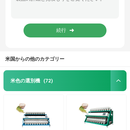
半ゆでにされた穀物の米色の選別機機械
デジタル理性的な5.4 Kw 16tphの米の分類機械
ムギ色の選別機
幾何学的な形5400pixelの精米所色の選別機機械
512のチャネルの穀物色分離機械
カシュー色の選別機
12t H 5Kのカメラの豆色の選別機
ピーナツ色の選別機
米国からの他のカテゴリー
コーヒー豆は選別機を着色する
米色の選別機
(72)
スパイス色の選別機
ゴマ色の選別機
くだらない色の選別機