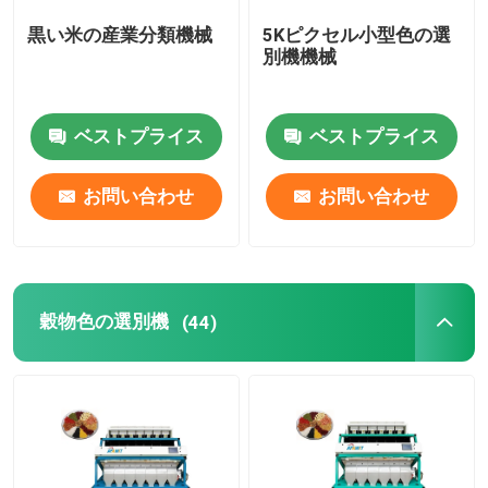
黒い米の産業分類機械
5Kピクセル小型色の選
プラスチック色の選別機
別機機械
茶色の選別機
ベストプライス
ベストプライス
ベルト色の選別機
お問い合わせ
お問い合わせ
赤外線分類機械
穀物色の選別機
(44)
物質的な分類機械
コーン色の選別機