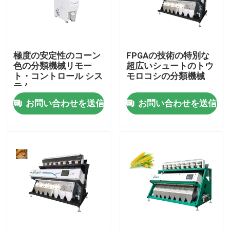
製品
極度の安定性のコーン
FPGAの技術の特別な
米色の選別機
色の分類機械リモー
超広いシュートのトウ
ト・コントロール シス
モロコシの分類機械
テム
穀物色の選別機
お問い合わせを送信
お問い合わせを送信
ムギ色の選別機
カシュー色の選別機
ピーナツ色の選別機
コーヒー豆は選別機を着色する