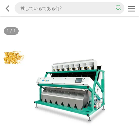
1
/
1