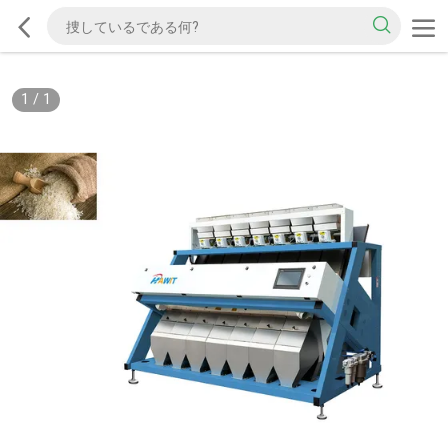
1
/
1