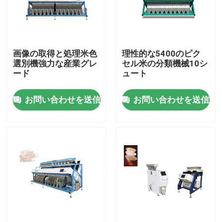
製品
画像の取得と処理米色
理性的な5400のピク
米色の選別機
選別機強力な産業グレ
セル米の分類機械10シ
ード
ュート
穀物色の選別機
お問い合わせを送信
お問い合わせを送信
ムギ色の選別機
カシュー色の選別機
ピーナツ色の選別機
コーヒー豆は選別機を着色する