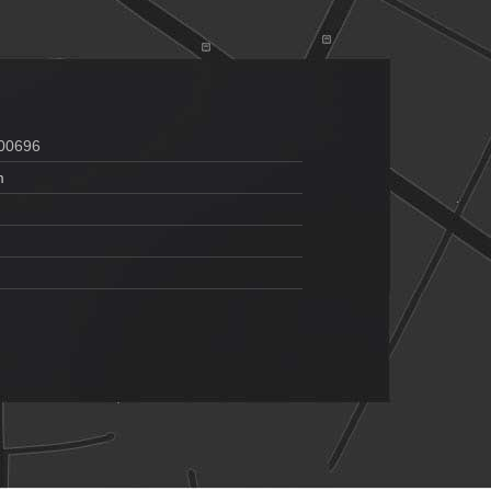
00696
m