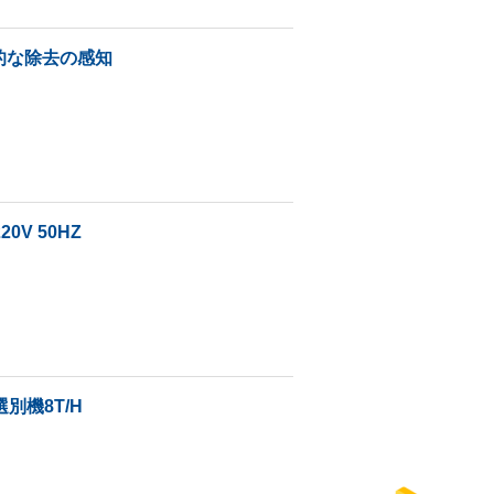
的な除去の感知
V 50HZ
別機8T/H