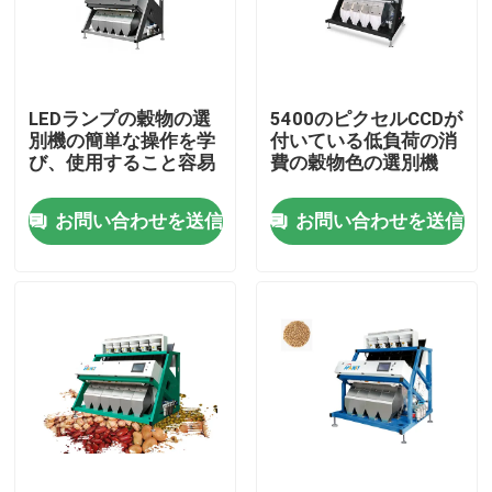
工場旅行
LEDランプの穀物の選
5400のピクセルCCDが
品質管理
別機の簡単な操作を学
付いている低負荷の消
び、使用すること容易
費の穀物色の選別機
私達に連絡しなさい
お問い合わせを送信
お問い合わせを送信
ニュース
引用を要求しなさい
米色の選別機
穀物色の選別機