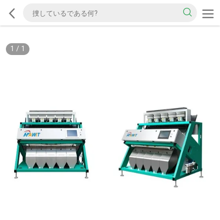
1
/
1